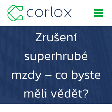
Přeskočit
na
obsah
Zrušení
superhrubé
mzdy – co byste
měli vědět?