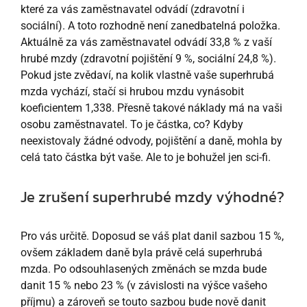
které za vás zaměstnavatel odvádí (zdravotní i
sociální). A toto rozhodně není zanedbatelná položka.
Aktuálně za vás zaměstnavatel odvádí 33,8 % z vaší
hrubé mzdy (zdravotní pojištění 9 %, sociální 24,8 %).
Pokud jste zvědaví, na kolik vlastně vaše superhrubá
mzda vychází, stačí si hrubou mzdu vynásobit
koeficientem 1,338. Přesně takové náklady má na vaši
osobu zaměstnavatel. To je částka, co? Kdyby
neexistovaly žádné odvody, pojištění a daně, mohla by
celá tato částka být vaše. Ale to je bohužel jen sci-fi.
Je zrušení superhrubé mzdy výhodné?
Pro vás určitě. Doposud se váš plat danil sazbou 15 %,
ovšem základem daně byla právě celá superhrubá
mzda. Po odsouhlasených změnách se mzda bude
danit 15 % nebo 23 % (v závislosti na výšce vašeho
příjmu) a zároveň se touto sazbou bude nově danit