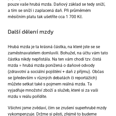
pouze vaše hrubá mzda. Daňový základ se tedy sníží,
a tím se sníží i zaplacená daň. Při průměrném
měsíčním platu tak ušetříte cca 1 700 Kč.
Další dělení mzdy
Hrubá mzda je ta krásná částka, na které jste se se
zaměstnavatelem domluvili. Bohužel, na účtu vám tato
částka nikdy nepřistála. Na ten vám chodí tzv. čistá
mzda = hrubá mzda ponížená o daňové odvody
(zdravotní a sociální pojištění + daň z příjmu). Občas
se (především v různých debatách či reportážích)
můžete setkat také s pojmem reálná mzda. Ta
vyjadřuje množství zboží a služeb, které si za vaši
mzdu v reálu pořídíte.
Všichni jsme zvědaví, čím se zrušení superhrubé mzdy
vykompenzuje. Držme si pěsti, zřejmě to budeme